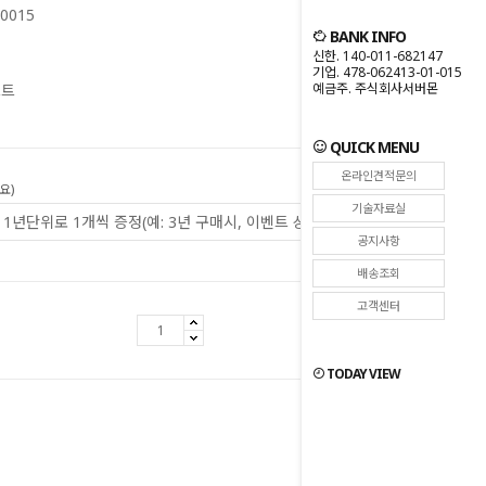
0015
BANK INFO
신한. 140-011-682147
기업. 478-062413-01-015
예금주. 주식회사서버몬
프트
QUICK MENU
온라인견적문의
요)
기술자료실
공지사항
배송조회
고객센터
275,000
원
TODAY VIEW
원
275,000