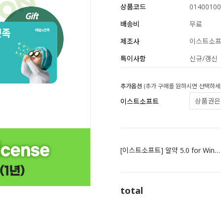
상품코드
01400100
배송비
무료
제조사
이스트소
특이사항
신규/갱신
추가옵션
(추가 구매를 원하시면 선택하세
이스트소프트
[이스트소프트] 알약 5.0 for Windows Server DSP License (1년)_신규_기업용
total