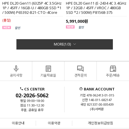
HPE DL20 Gen11 (6325P 4C 3.5GHz
HPE DL20 Gen11 (E-2434 4C 3.4GHz
1P / 4SFF / 16GB-U / 480GB SSD *1
1P / 32GB / 4SFF / VROC / 480GB
/ 500W) P65392-B21-CTO-4Core
SSD *2 / 500W) P81568-375
(품절)
5,991,000원
MORE(
1
/
3
)
공지사항
기술자료실
견적문의
주문/배송
CS CENTER
BANK ACCOUNT
02-2026-5062
기업 478-062413-01-015
신한 140-011-682147
평일 09:00~18:00
국민 821337-00-005439
점심 11:30~12:30
(주)서버몬
주말, 공휴일 휴무
이용안내
이용약관
개인정보취급방침