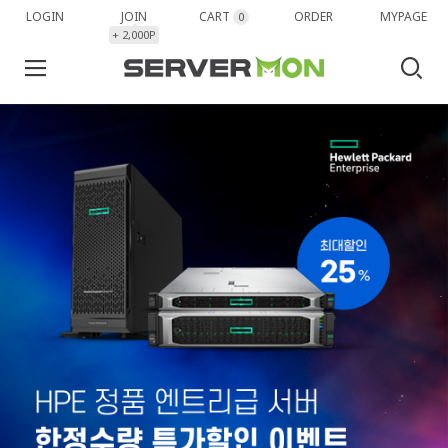
LOGIN
JOIN
CART
ORDER
MYPAGE
0
+ 2,000P