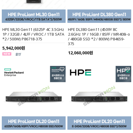
HPE ML30 Gen11 (6325P 4C 3.5GHz
HPE DL380 Gen11 (4509Y 8C
1P / 32GB / 4LFF / VROC / 1TB SATA
2.6GHz 1P / 16GB / 8SFF / MR408i-o
*2 / 500W) P86718-375
/ 480GB SSD *2 / 800W) P84659-
375
5,942,000원
12,060,000원