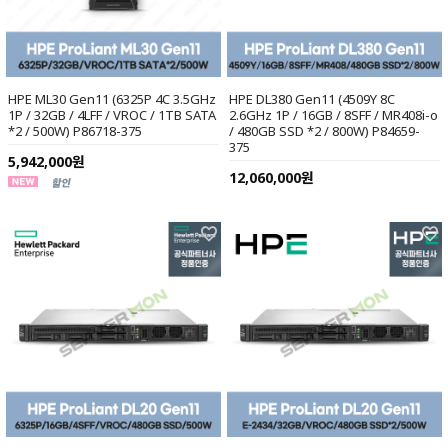
HPE ML30 Gen11 (6325P 4C 3.5GHz
HPE DL380 Gen11 (4509Y 8C
1P / 32GB / 4LFF / VROC / 1TB SATA
2.6GHz 1P / 16GB / 8SFF / MR408i-o
*2 / 500W) P86718-375
/ 480GB SSD *2 / 800W) P84659-
375
5,942,000원
12,060,000원