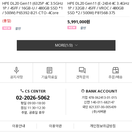
HPE DL20 Gen11 (6325P 4C 3.5GHz
HPE DL20 Gen11 (E-2434 4C 3.4GHz
1P / 4SFF / 16GB-U / 480GB SSD *1
1P / 32GB / 4SFF / VROC / 480GB
/ 500W) P65392-B21-CTO-4Core
SSD *2 / 500W) P81568-375
(품절)
5,991,000원
MORE(
1
/
3
)
공지사항
기술자료실
견적문의
주문/배송
CS CENTER
BANK ACCOUNT
02-2026-5062
기업 478-062413-01-015
신한 140-011-682147
평일 09:00~18:00
국민 821337-00-005439
점심 11:30~12:30
(주)서버몬
주말, 공휴일 휴무
이용안내
이용약관
개인정보취급방침