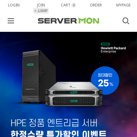
LOGIN
JOIN
CART
ORDER
MYPAGE
0
+ 2,000P