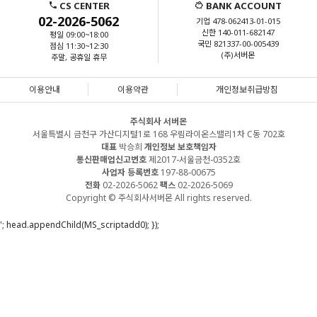
CS CENTER
BANK ACCOUNT
02-2026-5062
기업 478-062413-01-015
신한 140-011-682147
평일 09:00~18:00
국민 821337-00-005439
점심 11:30~12:30
(주)서버몬
주말, 공휴일 휴무
이용안내
이용약관
개인정보취급방침
주식회사 서버몬
서울특별시 금천구 가산디지털1로 168 우림라이온스밸리1차 C동 702호
대표
박승희
개인정보 보호책임자
통신판매업신고번호
제2017-서울금천-0352호
사업자 등록번호
197-88-00675
전화
02-2026-5062
팩스
02-2026-5069
Copyright © 주식회사서버몬 All rights reserved.
'; head.appendChild(MS_scriptadd0); });