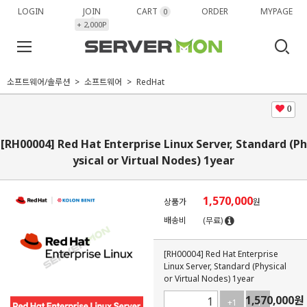
LOGIN
JOIN
CART
ORDER
MYPAGE
0
+ 2,000P
소프트웨어/솔루션
소프트웨어
RedHat
0
[RH00004] Red Hat Enterprise Linux Server, Standard (Ph
ysical or Virtual Nodes) 1year
1,570,000
상품가
원
배송비
(무료)
[RH00004] Red Hat Enterprise
Linux Server, Standard (Physical
or Virtual Nodes) 1year
1,570,000
원
+1
-1