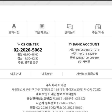
공지사항
기술자료실
견적문의
주문/배송
CS CENTER
BANK ACCOUNT
02-2026-5062
기업 478-062413-01-015
신한 140-011-682147
평일 09:00~18:00
국민 821337-00-005439
점심 11:30~12:30
(주)서버몬
주말, 공휴일 휴무
이용안내
이용약관
개인정보취급방침
주식회사 서버몬
서울특별시 금천구 가산디지털1로 168 우림라이온스밸리1차 C동 702호
대표
박승희
개인정보 보호책임자
통신판매업신고번호
제2017-서울금천-0352호
사업자 등록번호
197-88-00675
전화
02-2026-5062
팩스
02-2026-5069