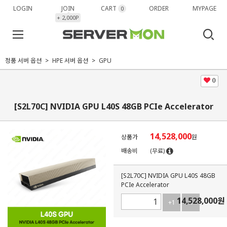
LOGIN
JOIN
CART
ORDER
MYPAGE
0
+ 2,000P
정품 서버 옵션
HPE 서버 옵션
GPU
0
[S2L70C] NVIDIA GPU L40S 48GB PCIe Accelerator
14,528,000
상품가
원
배송비
(무료)
[S2L70C] NVIDIA GPU L40S 48GB
PCIe Accelerator
14,528,000
원
+1
-1