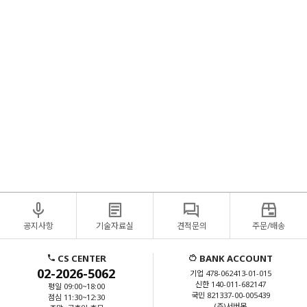
가격비교/LENOVO서버가격비교/HPE서버가격비교견적/DELL서버가격비교견적/LENOVO서버가격비
교견적/HPE서버견적/DELL서버견적/LENOVO서버견적/HPE서버디스크교체/DELL서버디스크교
체/LENOVO서버디스크교체/HPE서버RAID컨트롤러/HPE서버RAID컨트롤러/DELL서버RAID컨트롤
러/LENOVO서버RAID컨트롤러/HP서버하드디스크/HPE서버하드디스크구매/DELL서버하드디스크구
매/LENOVO서버하드디스크구매/HPE서버SAS하드디스크/DELL서버SAS하드디스크/LENONO서버
SAS하드디스크/HPE서버메모리/DELL서버메모리/LENOVO서버메모리/HP서버메모리/HPE서버
CPU/DELL서버CPU/LENOVO서버CPU/서버CPU/서버메모리/서버MEMORY/ECC메모리/서버용메모
리/서버용하드디스크/서버용그래픽카드/쿼드로P400/QUADRO그래픽카드/QUADRO/우분투설치/서버
보안/네트워크장비/네트워크스위치/L2스위치/L3스위치/OS설치/서버OS설치/리눅스서버설치/우분투
설치/페도라설치/레드헷설치/RHEL설치/워크스테이션/서버/hp워크스테이션/서버컴퓨터/델워크스테
이션/hp서버/미니서버랙/중고서버/hpz4/dell워크스테이션/서버pc/hpz4g4/중고워크스테이션/hpz440/레
노버p620/서버용컴퓨터/델서버/레노버워크스테이션/hpz420/dell서버
공지사항
기술자료실
견적문의
주문/배송
CS CENTER
BANK ACCOUNT
02-2026-5062
기업 478-062413-01-015
신한 140-011-682147
평일 09:00~18:00
국민 821337-00-005439
점심 11:30~12:30
(주)서버몬