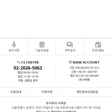
테이크/이중화솔루션/HA솔루션/Windows서버설치/왼도우서버설치/윈도우서버2019/윈도우서버
2016/MSSQL/MYSQL/디포그랙/DEFOG랙/디포그랙가격/EDFOG랙가격/RMS랙/서버납품/랙납품설치/
랙설치/나스설치지원/스토리지납품설치/윈도우서버트러블슈팅/리눅스서버트러블슈팅/HPE서버펌웨
어/HP서버펌웨어/HPE서버/FIRMWARE/DELL서버펌웨어/델서버펌웨어업데이트/레노보서버펌웨
어/LENOVO펌웨어업데이트/HPE서버드라이버설치/HPE서버구매/DELL서버구매/LENOVO서버구매/
보안솔루션구매/이중화솔루션구매/보안솔루션설치/이중화솔루션설치/HPE서버가격비교/DELL서버
가격비교/LENOVO서버가격비교/HPE서버가격비교견적/DELL서버가격비교견적/LENOVO서버가격비
교견적/HPE서버견적/DELL서버견적/LENOVO서버견적/HPE서버디스크교체/DELL서버디스크교
체/LENOVO서버디스크교체/HPE서버RAID컨트롤러/HPE서버RAID컨트롤러/DELL서버RAID컨트롤
러/LENOVO서버RAID컨트롤러/HP서버하드디스크/HPE서버하드디스크구매/DELL서버하드디스크구
매/LENOVO서버하드디스크구매/HPE서버SAS하드디스크/DELL서버SAS하드디스크/LENONO서버
SAS하드디스크/HPE서버메모리/DELL서버메모리/LENOVO서버메모리/HP서버메모리/HPE서버
CPU/DELL서버CPU/LENOVO서버CPU/서버CPU/서버메모리/서버MEMORY/ECC메모리/서버용메모
리/서버용하드디스크/서버용그래픽카드/쿼드로P400/QUADRO그래픽카드/QUADRO/우분투설치/서버
보안/네트워크장비/네트워크스위치/L2스위치/L3스위치/OS설치/서버OS설치/리눅스서버설치/우분투
설치/페도라설치/레드헷설치/RHEL설치/워크스테이션/서버/hp워크스테이션/서버컴퓨터/델워크스테
이션/hp서버/미니서버랙/중고서버/hpz4/dell워크스테이션/서버pc/hpz4g4/중고워크스테이션/hpz440/레
노버p620/서버용컴퓨터/델서버/레노버워크스테이션/hpz420/dell서버
공지사항
기술자료실
견적문의
주문/배송
CS CENTER
BANK ACCOUNT
02-2026-5062
기업 478-062413-01-015
신한 140-011-682147
평일 09:00~18:00
국민 821337-00-005439
점심 11:30~12:30
(주)서버몬
주말, 공휴일 휴무
이용안내
이용약관
개인정보취급방침
주식회사 서버몬
서울특별시 금천구 가산디지털1로 168 우림라이온스밸리1차 C동 702호