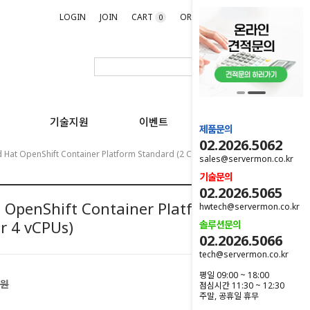
LOGIN
JOIN
CART
ORDER
MYPAGE
0
기술지원
이벤트
제품문의
02.2026.5062
Hat OpenShift Container Platform Standard (2 Cores Or 4 VCPUs)
sales@servermon.co.kr
기술문의
02.2026.5065
 OpenShift Container Platform
hwtech@servermon.co.kr
r 4 vCPUs)
솔루션문의
02.2026.5066
tech@servermon.co.kr
평일 09:00 ~ 18:00
0원
점심시간 11:30 ~ 12:30
주말, 공휴일 휴무