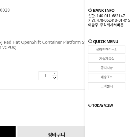
0028
BANK INFO
신한. 140-011-682147
기업. 478-062413-01-015
예금주. 주식회사서버몬
QUICK MENU
 Red Hat OpenShift Container Platform Standard (2
4 vCPUs)
온라인견적문의
기술자료실
공지사항
0
원
배송조회
고객센터
원
0
TODAY VIEW
장바구니