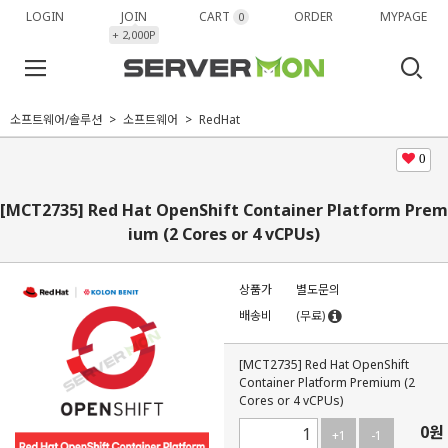
LOGIN
JOIN
CART
ORDER
MYPAGE
0
+ 2,000P
소프트웨어/솔루션
소프트웨어
RedHat
0
[MCT2735] Red Hat OpenShift Container Platform Prem
ium (2 Cores or 4 vCPUs)
상품가
별도문의
배송비
(무료)
[MCT2735] Red Hat OpenShift
Container Platform Premium (2
Cores or 4 vCPUs)
0
원
+1
-1