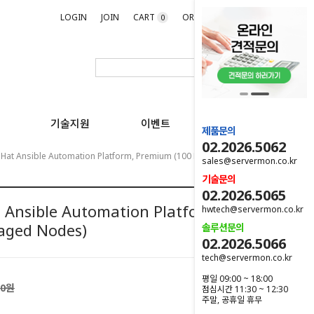
LOGIN
JOIN
CART
ORDER
MYPAGE
0
기술지원
이벤트
제품문의
02.2026.5062
Hat Ansible Automation Platform, Premium (100 Managed Nodes)
sales@servermon.co.kr
기술문의
02.2026.5065
Ansible Automation Platform,
hwtech@servermon.co.kr
aged Nodes)
솔루션문의
02.2026.5066
tech@servermon.co.kr
평일 09:00 ~ 18:00
00원
점심시간 11:30 ~ 12:30
주말, 공휴일 휴무