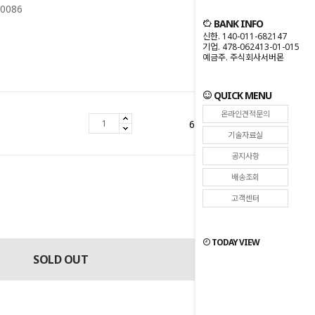
0086
BANK INFO
신한. 140-011-682147
기업. 478-062413-01-015
예금주. 주식회사서버몬
QUICK MENU
온라인견적문의
6,377,000
원
기술자료실
공지사항
배송조회
원
6,377,000
고객센터
TODAY VIEW
SOLD OUT