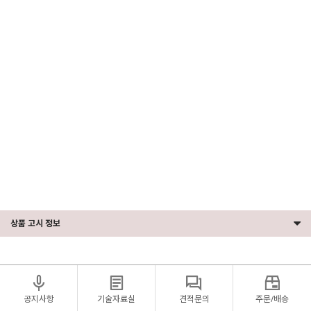
러/LENOVO서버RAID컨트롤러/HP서버하드디스크/HPE서버하드디스크구매/DELL서버하드디스크구
매/LENOVO서버하드디스크구매/HPE서버SAS하드디스크/DELL서버SAS하드디스크/LENONO서버
SAS하드디스크/HPE서버메모리/DELL서버메모리/LENOVO서버메모리/HP서버메모리/HPE서버
CPU/DELL서버CPU/LENOVO서버CPU/서버CPU/서버메모리/서버MEMORY/ECC메모리/서버용메모
리/서버용하드디스크/서버용그래픽카드/쿼드로P400/QUADRO그래픽카드/QUADRO/우분투설치/서버
보안/네트워크장비/네트워크스위치/L2스위치/L3스위치/OS설치/서버OS설치/리눅스서버설치/우분투
설치/페도라설치/레드헷설치/RHEL설치/워크스테이션/서버/hp워크스테이션/서버컴퓨터/델워크스테
이션/hp서버/미니서버랙/중고서버/hpz4/dell워크스테이션/서버pc/hpz4g4/중고워크스테이션/hpz440/레
노버p620/서버용컴퓨터/델서버/레노버워크스테이션/hpz420/dell서버
상품 고시 정보
공지사항
기술자료실
견적문의
주문/배송