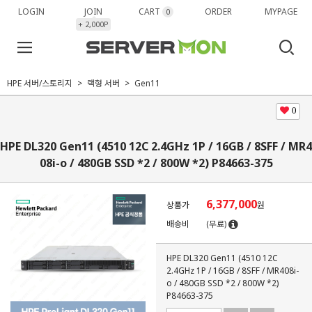
LOGIN
JOIN
CART
ORDER
MYPAGE
0
+ 2,000P
HPE 서버/스토리지
랙형 서버
Gen11
0
HPE DL320 Gen11 (4510 12C 2.4GHz 1P / 16GB / 8SFF / MR4
08i-o / 480GB SSD *2 / 800W *2) P84663-375
6,377,000
상품가
원
배송비
(무료)
HPE DL320 Gen11 (4510 12C
2.4GHz 1P / 16GB / 8SFF / MR408i-
o / 480GB SSD *2 / 800W *2)
P84663-375