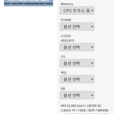
Memory
POWER
2.5인치
HDD(SFF)
OS
백신
DB
HPE DL380 Gen11 (4509Y 8C
2.6GHz 1P / 16GB / 8SFF / MR408i-