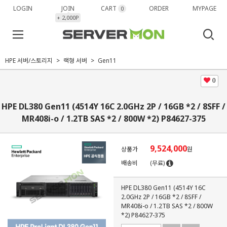
LOGIN
JOIN
CART
ORDER
MYPAGE
0
+ 2,000P
HPE 서버/스토리지
랙형 서버
Gen11
0
HPE DL380 Gen11 (4514Y 16C 2.0GHz 2P / 16GB *2 / 8SFF /
MR408i-o / 1.2TB SAS *2 / 800W *2) P84627-375
9,524,000
상품가
원
배송비
(무료)
HPE DL380 Gen11 (4514Y 16C
2.0GHz 2P / 16GB *2 / 8SFF /
MR408i-o / 1.2TB SAS *2 / 800W
*2) P84627-375