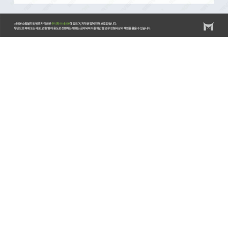
서버몬/서버몬기술지원/스위치/스위치 기술지원비(비용)/스위치 설치비/방화벽/방화벽 기술지원비(비
용)/방화벽 설치비/랙/랙(RACK) 기술지원비(비용)/랙(RACK) 설치비/KVM/KVM 기술지원비(비
용)/KVM 설치비/스토리지/스토리지 기술지원비(비용)/스토리지 설치비/스토리지 랙마운트비용/스토
리지 장애조치비용/서버/서버 기술지원비(비용)/서버 설치비/서버 랙마운트비용/서버 장애조치비용/
윈도우서버/윈도우즈 기술지원비(비용)/윈도우즈 설치비/리욱스/Linux/리눅스 기술지원비(비용)/리눅
스 설치비/DB/데이터베이스/MySQL 기술지원비(비용)/MySQL 설치비/MSSQL 기술지원비(비
용)/MSSQL 설치비/백업 기술지원비(비용)/HPE서버비
용/HPE/DL20/DL20GEN10/ML30/ML30GEN10/ML360/ML350GEN10/DL360/DL360Gen10/DL380/DL38
서버/레노보서버/델서버/델서버비용/DELLR540/DELLR750/HP서버/서버엔지니어/서버기술지원/서버
디스크장애처리/방화벽/방화벽엔지니어/APC UPS/UPS/UPS설치/UPS기술지원/UPS납품/서버렉마운
트/HPE Service Pack for Proliant/HPE SPP/SPP/Intelligent Provisioning/시놀로지나스/나스기술지
원/SYNOLOGY/SYNOLOGY나스/시놀로지DS918/시놀로지하이퍼백업/HYPER BACKUP/시놀로지
HyperBackup/시놀로지나스백업/서버백업/서버트러블슈팅/리눅스트러블슈팅/보안솔루션/시큐어디스
크/인터넷디스크/이스트소프트/알약/카스퍼스키/ESTSOFT/V3/안랩/소포스/SOPHOS/카보나이트/더블
테이크/이중화솔루션/HA솔루션/Windows서버설치/왼도우서버설치/윈도우서버2019/윈도우서버
2016/MSSQL/MYSQL/디포그랙/DEFOG랙/디포그랙가격/EDFOG랙가격/RMS랙/서버납품/랙납품설치/
랙설치/나스설치지원/스토리지납품설치/윈도우서버트러블슈팅/리눅스서버트러블슈팅/HPE서버펌웨
어/HP서버펌웨어/HPE서버/FIRMWARE/DELL서버펌웨어/델서버펌웨어업데이트/레노보서버펌웨
어/LENOVO펌웨어업데이트/HPE서버드라이버설치/HPE서버구매/DELL서버구매/LENOVO서버구매/