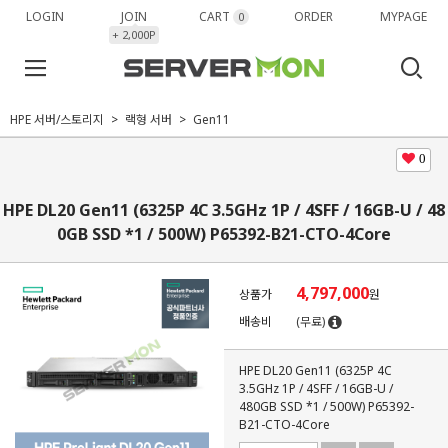
LOGIN
JOIN
CART
ORDER
MYPAGE
0
+ 2,000P
HPE 서버/스토리지
랙형 서버
Gen11
0
HPE DL20 Gen11 (6325P 4C 3.5GHz 1P / 4SFF / 16GB-U / 48
0GB SSD *1 / 500W) P65392-B21-CTO-4Core
4,797,000
상품가
원
배송비
(무료)
HPE DL20 Gen11 (6325P 4C
3.5GHz 1P / 4SFF / 16GB-U /
480GB SSD *1 / 500W) P65392-
B21-CTO-4Core