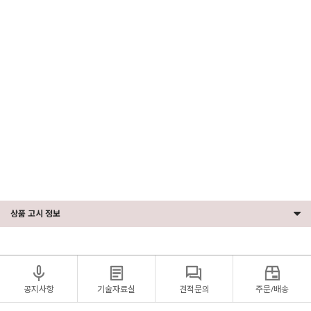
매/LENOVO서버하드디스크구매/HPE서버SAS하드디스크/DELL서버SAS하드디스크/LENONO서버
SAS하드디스크/HPE서버메모리/DELL서버메모리/LENOVO서버메모리/HP서버메모리/HPE서버
CPU/DELL서버CPU/LENOVO서버CPU/서버CPU/서버메모리/서버MEMORY/ECC메모리/서버용메모
리/서버용하드디스크/서버용그래픽카드/쿼드로P400/QUADRO그래픽카드/QUADRO/우분투설치/서버
보안/네트워크장비/네트워크스위치/L2스위치/L3스위치/OS설치/서버OS설치/리눅스서버설치/우분투
설치/페도라설치/레드헷설치/RHEL설치/워크스테이션/서버/hp워크스테이션/서버컴퓨터/델워크스테
이션/hp서버/미니서버랙/중고서버/hpz4/dell워크스테이션/서버pc/hpz4g4/중고워크스테이션/hpz440/레
노버p620/서버용컴퓨터/델서버/레노버워크스테이션/hpz420/dell서버
상품 고시 정보
공지사항
기술자료실
견적문의
주문/배송