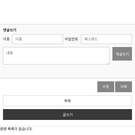
4/dell워크스테이션/서버pc/hpz4g4/중고워크스테이션/hpz440/레노버p620/서버용컴퓨터/델서버/레노버
워크스테이션/hpz420/dell서버
댓글쓰기
이름
비밀번호
댓글쓰기
수정
삭제
목록
글쓰기
관련 목록이 없습니다.