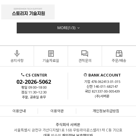
MORE(
1
/
3
)
공지사항
기술자료실
견적문의
주문/배송
CS CENTER
BANK ACCOUNT
02-2026-5062
기업 478-062413-01-015
신한 140-011-682147
평일 09:00~18:00
국민 821337-00-005439
점심 11:30~12:30
(주)서버몬
주말, 공휴일 휴무
이용안내
이용약관
개인정보취급방침
주식회사 서버몬
서울특별시 금천구 가산디지털1로 168 우림라이온스밸리1차 C동 702호
대표
박승희
개인정보 보호책임자