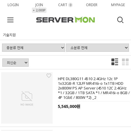
LOGIN
JOIN
CART
ORDER
MYPAGE
0
+ 2,000P
기술지원
HPE DL380G11 4510 2.4GHz 12c 1P
1x32GB-R 12LFF MR416i-o 1x1TB HDD
2x800W PS AP Server (4510 12C 2.4GHz
*1 / 32GB / 1TB SATA *1 / MR416i-o 8GB /
4P 1GbE / 800W *2) _2
5,565,000원