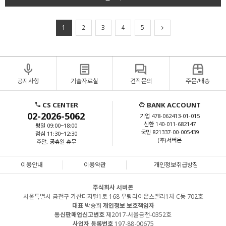
1
2
3
4
5
공지사항
기술자료실
견적문의
주문/배송
CS CENTER
BANK ACCOUNT
02-2026-5062
기업 478-062413-01-015
신한 140-011-682147
평일 09:00~18:00
국민 821337-00-005439
점심 11:30~12:30
(주)서버몬
주말, 공휴일 휴무
이용안내
이용약관
개인정보취급방침
주식회사 서버몬
서울특별시 금천구 가산디지털1로 168 우림라이온스밸리1차 C동 702호
대표
박승희
개인정보 보호책임자
통신판매업신고번호
제2017-서울금천-0352호
사업자 등록번호
197-88-00675