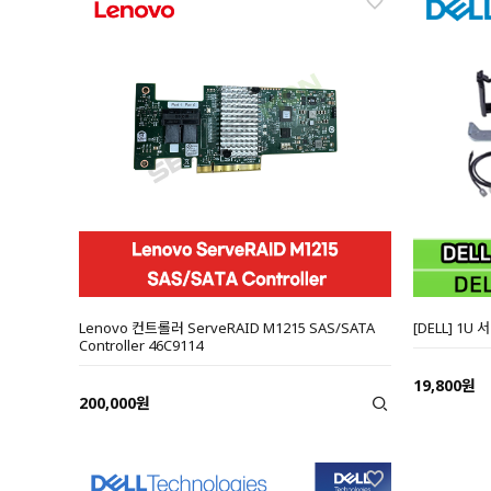
Lenovo 컨트롤러 ServeRAID M1215 SAS/SATA
[DELL] 1U
Controller 46C9114
19,800원
200,000원