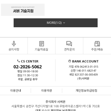
MORE(
1
/
2
)
공지사항
기술자료실
견적문의
주문/배송
CS CENTER
BANK ACCOUNT
02-2026-5062
기업 478-062413-01-015
신한 140-011-682147
평일 09:00~18:00
국민 821337-00-005439
점심 11:30~12:30
(주)서버몬
주말, 공휴일 휴무
이용안내
이용약관
개인정보취급방침
주식회사 서버몬
서울특별시 금천구 가산디지털1로 168 우림라이온스밸리1차 C동 702호
대표
박승희
개인정보 보호책임자