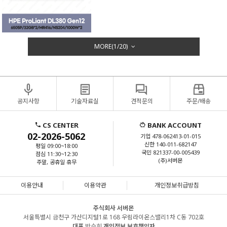
MORE(
1
/
20
)
공지사항
기술자료실
견적문의
주문/배송
CS CENTER
BANK ACCOUNT
02-2026-5062
기업 478-062413-01-015
신한 140-011-682147
평일 09:00~18:00
국민 821337-00-005439
점심 11:30~12:30
(주)서버몬
주말, 공휴일 휴무
이용안내
이용약관
개인정보취급방침
주식회사 서버몬
서울특별시 금천구 가산디지털1로 168 우림라이온스밸리1차 C동 702호
대표
박승희
개인정보 보호책임자