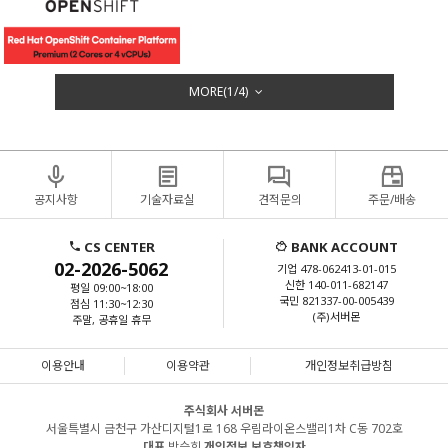
MORE(
1
/
4
)
공지사항
기술자료실
견적문의
주문/배송
CS CENTER
BANK ACCOUNT
02-2026-5062
기업 478-062413-01-015
신한 140-011-682147
평일 09:00~18:00
국민 821337-00-005439
점심 11:30~12:30
(주)서버몬
주말, 공휴일 휴무
이용안내
이용약관
개인정보취급방침
주식회사 서버몬
서울특별시 금천구 가산디지털1로 168 우림라이온스밸리1차 C동 702호
대표
박승희
개인정보 보호책임자