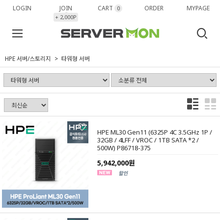
LOGIN
JOIN
CART
ORDER
MYPAGE
0
+ 2,000P
HPE 서버/스토리지
타워형 서버
HPE ML30 Gen11 (6325P 4C 3.5GHz 1P /
32GB / 4LFF / VROC / 1TB SATA *2 /
500W) P86718-375
5,942,000원