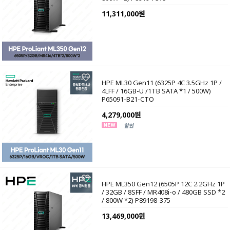
11,311,000원
HPE ML30 Gen11 (6325P 4C 3.5GHz 1P /
4LFF / 16GB-U /1TB SATA *1 / 500W)
P65091-B21-CTO
4,279,000원
HPE ML350 Gen12 (6505P 12C 2.2GHz 1P
/ 32GB / 8SFF / MR408i-o / 480GB SSD *2
/ 800W *2) P89198-375
13,469,000원