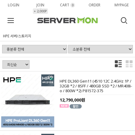
LOGIN
JOIN
CART
ORDER
MYPAGE
0
+ 2,000P
HPE 서버/스토리지
HPE DL360 Gen11 (4510 12C 2.4GHz 1P /
32GB *2 / 8SFF / 480GB SSD *2 / MR408i-
o / 800W *2) P81572-375
12,790,000원