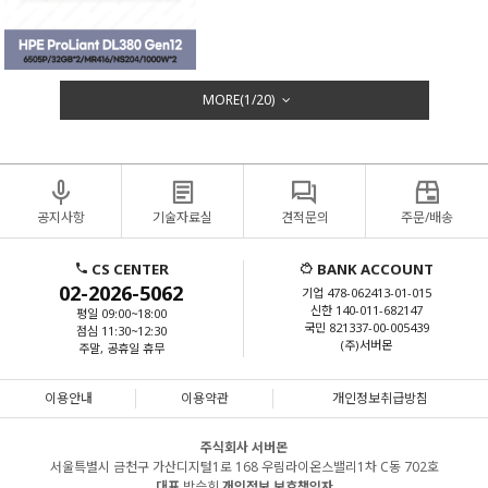
MORE(
1
/
20
)
공지사항
기술자료실
견적문의
주문/배송
CS CENTER
BANK ACCOUNT
02-2026-5062
기업 478-062413-01-015
신한 140-011-682147
평일 09:00~18:00
국민 821337-00-005439
점심 11:30~12:30
(주)서버몬
주말, 공휴일 휴무
이용안내
이용약관
개인정보취급방침
주식회사 서버몬
서울특별시 금천구 가산디지털1로 168 우림라이온스밸리1차 C동 702호
대표
박승희
개인정보 보호책임자