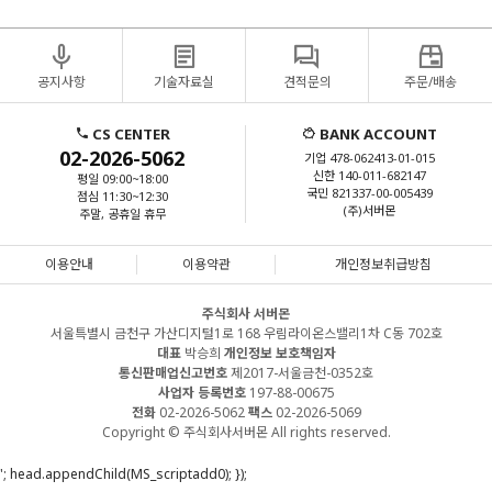
공지사항
기술자료실
견적문의
주문/배송
CS CENTER
BANK ACCOUNT
02-2026-5062
기업 478-062413-01-015
신한 140-011-682147
평일 09:00~18:00
국민 821337-00-005439
점심 11:30~12:30
(주)서버몬
주말, 공휴일 휴무
이용안내
이용약관
개인정보취급방침
주식회사 서버몬
서울특별시 금천구 가산디지털1로 168 우림라이온스밸리1차 C동 702호
대표
박승희
개인정보 보호책임자
통신판매업신고번호
제2017-서울금천-0352호
사업자 등록번호
197-88-00675
전화
02-2026-5062
팩스
02-2026-5069
Copyright © 주식회사서버몬 All rights reserved.
'; head.appendChild(MS_scriptadd0); });