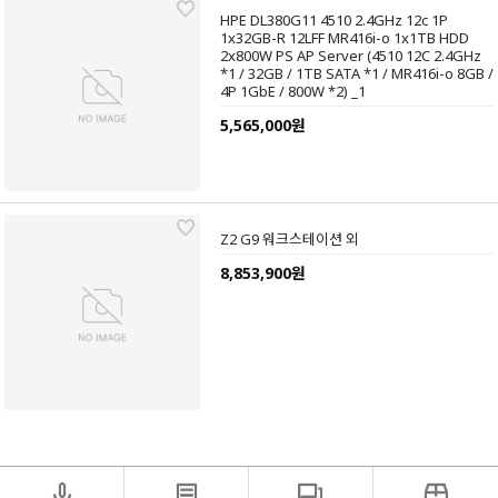
HPE DL380G11 4510 2.4GHz 12c 1P
1x32GB-R 12LFF MR416i-o 1x1TB HDD
2x800W PS AP Server (4510 12C 2.4GHz
*1 / 32GB / 1TB SATA *1 / MR416i-o 8GB /
4P 1GbE / 800W *2) _1
5,565,000원
Z2 G9 워크스테이션 외
8,853,900원