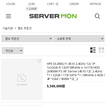
LOGIN
JOIN
CART
ORDER
MYPAGE
0
+ 2,000P
기술지원
별도 주문건
HPE DL380G11 4510 2.4GHz 12c 1P
1x32GB-R 12LFF MR416i-o 1x1TB HDD
2x800W PS AP Server (4510 12C 2.4GHz
*1 / 32GB / 1TB SATA *1 / MR416i-o 8GB /
4P 1GbE / 800W *2) _2
5,565,000원