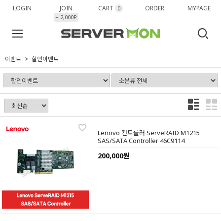
LOGIN
JOIN
CART
ORDER
MYPAGE
0
+ 2,000P
이벤트
할인이벤트
Lenovo 컨트롤러 ServeRAID M1215
SAS/SATA Controller 46C9114
200,000원