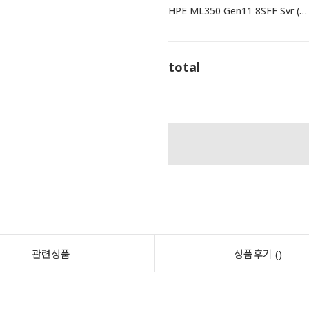
HPE ML350 Gen11 8SFF Svr (5418Y 24C 2.0GHz 1P / 32GB / MR408i-o / 800W) P53570-371
total
관련상품
상품후기 ()