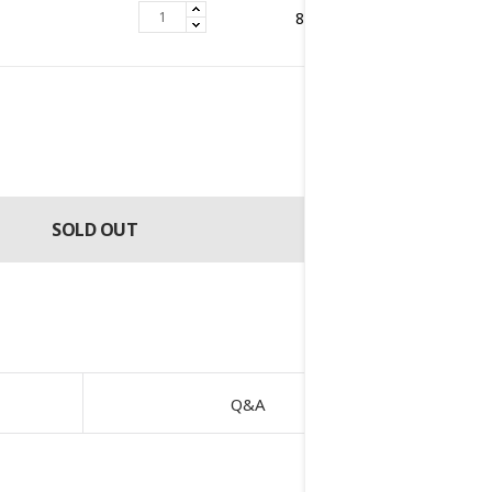
8,676,000
원
원
8,676,000
SOLD OUT
Q&A