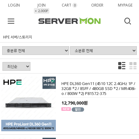
LOGIN
JOIN
CART
ORDER
MYPAGE
0
+ 2,000P
HPE 서버/스토리지
HPE DL360 Gen11 (4510 12C 2.4GHz 1P /
32GB *2 / 8SFF / 480GB SSD *2 / MR408i-
o / 800W *2) P81572-375
12,790,000원