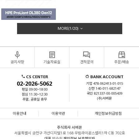
MORE(
1
/
20
)
공지사항
기술자료실
견적문의
주문/배송
CS CENTER
BANK ACCOUNT
02-2026-5062
기업 478-062413-01-015
신한 140-011-682147
평일 09:00~18:00
국민 821337-00-005439
점심 11:30~12:30
(주)서버몬
주말, 공휴일 휴무
이용안내
이용약관
개인정보취급방침
주식회사 서버몬
서울특별시 금천구 가산디지털1로 168 우림라이온스밸리1차 C동 702호
대표
박승희
개인정보 보호책임자