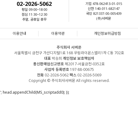
02-2026-5062
기업 478-062413-01-015
신한 140-011-682147
평일 09:00~18:00
국민 821337-00-005439
점심 11:30~12:30
(주)서버몬
주말, 공휴일 휴무
이용안내
이용약관
개인정보취급방침
주식회사 서버몬
서울특별시 금천구 가산디지털1로 168 우림라이온스밸리1차 C동 702호
대표
박승희
개인정보 보호책임자
통신판매업신고번호
제2017-서울금천-0352호
사업자 등록번호
197-88-00675
전화
02-2026-5062
팩스
02-2026-5069
Copyright © 주식회사서버몬 All rights reserved.
'; head.appendChild(MS_scriptadd0); });