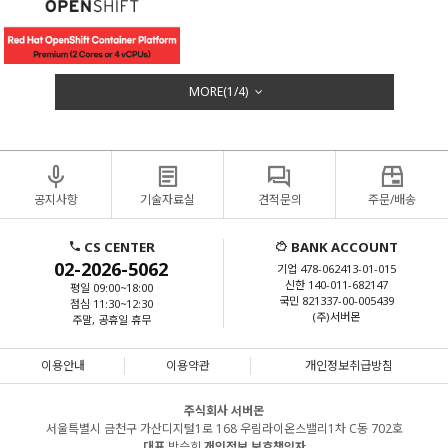
MORE(
1
/
4
)
공지사항
기술자료실
견적문의
주문/배송
CS CENTER
BANK ACCOUNT
02-2026-5062
기업 478-062413-01-015
신한 140-011-682147
평일 09:00~18:00
국민 821337-00-005439
점심 11:30~12:30
(주)서버몬
주말, 공휴일 휴무
이용안내
이용약관
개인정보취급방침
주식회사 서버몬
서울특별시 금천구 가산디지털1로 168 우림라이온스밸리1차 C동 702호
대표
박승희
개인정보 보호책임자